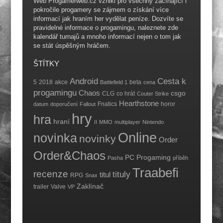
Web Progamerweb.cz vznikl pro všechny začínající i
pokročile progamery se zájmem o získání více
informací jak hraním her vydělat peníze. Dozvíte se
pravidelné informace o progamingu, naleznete zde
kalendář turnajů a mnoho informací nejen o tom jak
se stát úspěšným hráčem.
ŠTÍTKY
Android
Cesta k
5
2018
akce
beta
Battlefield 1
cena
progamingu
Chaos
csgo
CLG
co hrát
Couter Strike
Hearthstone
Fnatics
horor
datum
doporučení
Fallout
hry
hra
hraní
II
MMO
multiplayer
Nintendo
Online
novinka
novinky
Order
Order&Chaos
PC
Progaming
Pasha
příběh
Traabefi
recenze
tituly
titul
RPG
Snax
Zaklínač
trailer
Valve
VP