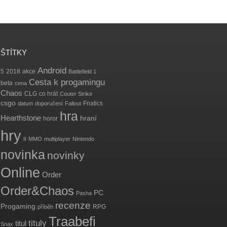
ŠTÍTKY
Android
5
2018
akce
Battlefield 1
Cesta k progamingu
beta
cena
Chaos
CLG
co hrát
Couter Strike
csgo
Fnatics
datum
doporučení
Fallout
hra
Hearthstone
hraní
horor
hry
II
MMO
multiplayer
Nintendo
novinka
novinky
Online
Order
Order&Chaos
PC
Pasha
recenze
Progaming
RPG
příběh
Traabefi
tituly
titul
Snax