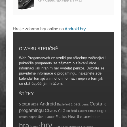
6416 VIEWS / POSTED
8.2.2014
Hrajte zdarma hry online na
Android hry
O WEBU STRUČNĚ
Web Progamerweb.cz vznikl pro všechny začínající i
pokročile progamery se zájmem o získání více
informací jak hraním her vydělat peníze. Dozvíte se
pravidelné informace o progamingu, naleznete zde
kalendář turnajů a mnoho informací nejen o tom jak
se stát úspěšným hráčem.
ŠTÍTKY
Android
Cesta k
5
2018
akce
beta
Battlefield 1
cena
progamingu
Chaos
csgo
CLG
co hrát
Couter Strike
Hearthstone
Fnatics
horor
datum
doporučení
Fallout
hry
hra
hraní
II
MMO
multiplayer
Nintendo