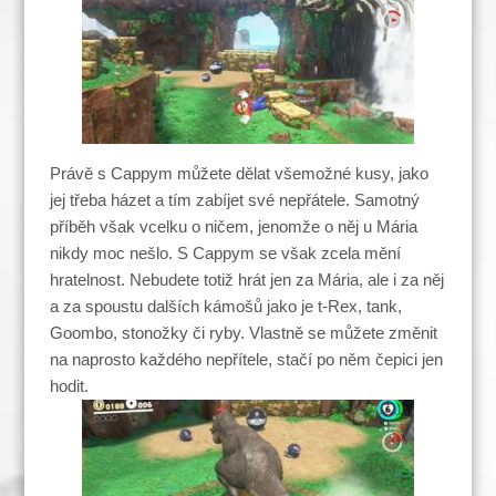
Právě s Cappym můžete dělat všemožné kusy, jako
jej třeba házet a tím zabíjet své nepřátele. Samotný
příběh však vcelku o ničem, jenomže o něj u Mária
nikdy moc nešlo. S Cappym se však zcela mění
hratelnost. Nebudete totiž hrát jen za Mária, ale i za něj
a za spoustu dalších kámošů jako je t-Rex, tank,
Goombo, stonožky či ryby. Vlastně se můžete změnit
na naprosto každého nepřítele, stačí po něm čepici jen
hodit.