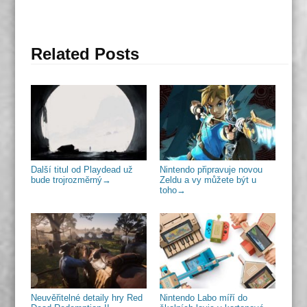
Related Posts
Další titul od Playdead už
Nintendo připravuje novou
bude trojrozměrný
→
Zeldu a vy můžete být u
toho
→
Neuvěřitelné detaily hry Red
Nintendo Labo míří do