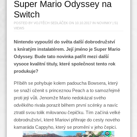
Super Mario Odyssey na
Switch
POSTED BY
VOJTĚCH SEDLÁČEK
ON
10.10.2017
IN
NOVINKY
| 51
VIEWS
Nintendo vypouští do světa další dobrodružství
s kníratým instalatérem. Její jméno je Super Mario
Odyssey. Bude tato novinka patřit mezi další
vysoce kvalitní tituly, které společnost tento rok
produkuje?
Příběh se pohybuje kolem padoucha Bowsera, který
se snaží oženit s princeznou Peach a to samozřejmě
proti její vůli. Jenomže Mario nedokázal svého
odvěkého rivala porazit během první scénky a navíc
ztratil svou tolik milovanou čepičku. Tím začíná velké
dobrodružství, které Mariovi přihraje do cesty nového
kamaráda Cappyho, který se promění v jeho čepici.