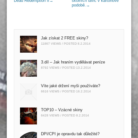
Dead Redemption II
→
školních lavic v kartonové
podobě.
→
Jak získat 2 FREE skiny?
11867 VIEWS / POSTED
8.2.2014
3.díl – Jak hraním vydělávat peníze
8792 VIEWS / POSTED
13.2.2014
Víte jaké držení myši používáte?
6616 VIEWS / POSTED
16.2.2014
TOP10 – Vzácné skiny
6428 VIEWS / POSTED
8.2.2014
DPI/CPI je opravdu tak důležité?