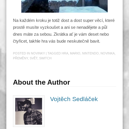
Na každém kroku je totiž dost a dost super věcí, které
prostě musíte vyzkoušet a ani se nenadějete a půl
dnes máte za sebou. Zkrátka ať je vám deset nebo
čtyřicet, takhle hra vás bude neskutečně bavit.
POSTED IN
NOVINKY
| TAGGED
HRA
,
MARIO
,
NINTENDO
,
NOVINKA
,
PŘEMĚNY
,
SVĚT
,
SWITCH
About the Author
Vojtěch Sedláček