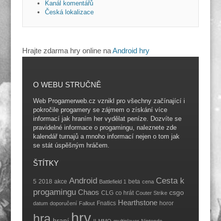
Kanál komentářů
Česká lokalizace
Hrajte zdarma hry online na
Android hry
O WEBU STRUČNĚ
Web Progamerweb.cz vznikl pro všechny začínající i
pokročile progamery se zájmem o získání více
informací jak hraním her vydělat peníze. Dozvíte se
pravidelné informace o progamingu, naleznete zde
kalendář turnajů a mnoho informací nejen o tom jak
se stát úspěšným hráčem.
ŠTÍTKY
Android
Cesta k
5
2018
akce
beta
Battlefield 1
cena
progamingu
Chaos
csgo
CLG
co hrát
Couter Strike
Hearthstone
Fnatics
horor
datum
doporučení
Fallout
hry
hra
hraní