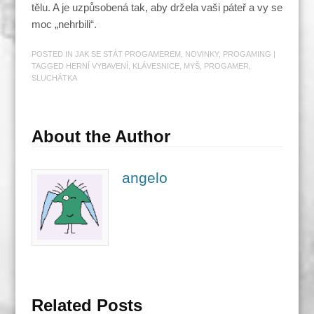
tělu. A je uzpůsobená tak, aby držela vaši páteř a vy se
moc „nehrbili“.
POSTED IN
JAK SE STÁT PROGAMEREM
,
NOVINKY
,
PROGAMING
|
TAGGED
HERNÍ VYBAVENÍ
,
KLÁVESNICE
,
MYŠ
,
PROGAMER
,
SLUCHÁTKA
About the Author
angelo
Related Posts