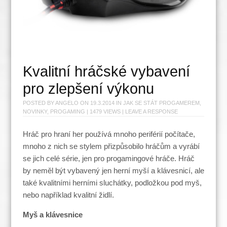
Kvalitní hráčské vybavení
pro zlepšení výkonu
POSTED BY
ANGELO
ON
19.3.2014
IN
JAK SE STÁT PROGAMEREM
,
NOVINKY
,
PROGAMING
| 1479 VIEWS |
LEAVE A RESPONSE
Hráč pro hraní her používá mnoho periférií počítače,
mnoho z nich se stylem přizpůsobilo hráčům a vyrábí
se jich celé série, jen pro progamingové hráče. Hráč
by neměl být vybavený jen herní myší a klávesnicí, ale
také kvalitními herními sluchátky, podložkou pod myš,
nebo například kvalitní židlí.
Myš a klávesnice