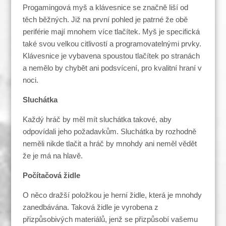
Progamingová myš a klávesnice se značně liší od
těch běžných. Již na první pohled je patrné že obě
periférie mají mnohem více tlačítek. Myš je specifická
také svou velkou citlivostí a programovatelnými prvky.
Klávesnice je vybavena spoustou tlačítek po stranách
a nemělo by chybět ani podsvícení, pro kvalitní hraní v
noci.
Sluchátka
Každý hráč by měl mít sluchátka takové, aby
odpovídali jeho požadavkům. Sluchátka by rozhodně
neměli nikde tlačit a hráč by mnohdy ani neměl vědět
že je má na hlavě.
Počítačová židle
O něco dražší položkou je herní židle, která je mnohdy
zanedbávána. Taková židle je vyrobena z
přizpůsobivých materiálů, jenž se přizpůsobí vašemu