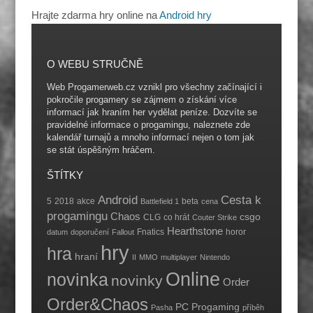
Hrajte zdarma hry online na
Android hry
O WEBU STRUČNĚ
Web Progamerweb.cz vznikl pro všechny začínající i
pokročile progamery se zájmem o získání více
informací jak hraním her vydělat peníze. Dozvíte se
pravidelné informace o progamingu, naleznete zde
kalendář turnajů a mnoho informací nejen o tom jak
se stát úspěšným hráčem.
ŠTÍTKY
Android
Cesta k
5
2018
akce
beta
Battlefield 1
cena
progamingu
Chaos
csgo
CLG
co hrát
Couter Strike
Hearthstone
Fnatics
horor
datum
doporučení
Fallout
hry
hra
hraní
II
MMO
multiplayer
Nintendo
Online
novinka
novinky
Order
Order&Chaos
PC
Progaming
Pasha
příběh