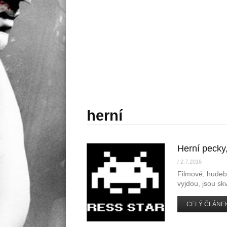
herní
Herní pecky,
/
2.7.2016
Filmové, hudebn
vyjdou, jsou sk
CELÝ ČLÁNEK