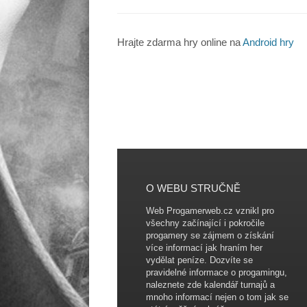
Hrajte zdarma hry online na
Android hry
O WEBU STRUČNĚ
Web Progamerweb.cz vznikl pro
všechny začínající i pokročile
progamery se zájmem o získání
více informací jak hraním her
vydělat peníze. Dozvíte se
pravidelné informace o progamingu,
naleznete zde kalendář turnajů a
mnoho informací nejen o tom jak se