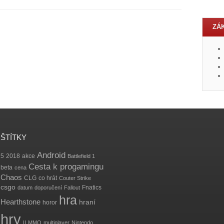
ZÁ
ŠTÍTKY
Android
5
2018
akce
Battlefield 1
Cesta k progamingu
beta
cena
Chaos
CLG
co hrát
Couter Strike
csgo
Fnatics
datum
doporučení
Fallout
hra
Hearthstone
hraní
horor
hry
II
MMO
multiplayer
Nintendo