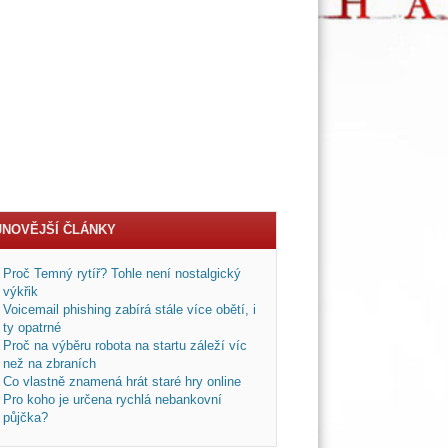
JNOVĚJŠÍ ČLÁNKY
Proč Temný rytíř? Tohle není nostalgický
výkřik
Voicemail phishing zabírá stále více obětí, i
ty opatrné
Proč na výběru robota na startu záleží víc
než na zbraních
Co vlastně znamená hrát staré hry online
Pro koho je určena rychlá nebankovní
půjčka?