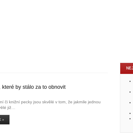
NE
 které by stálo za to obnovit
í či knižní pecky jsou skvělé v tom, že jakmile jednou
vělé již…
 »