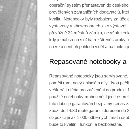
operační systém přenastaven do českého 
prověřených zahraničních dodavatelů, kteř
kvalitu. Notebooky byly rozbaleny za účel
vystaveny v showroomech jako výstavní. 
převážně 24 měsíců záruku, ne však zcel
kdy je nabízena služba rozšířené záruky.
na víku není při pohledu vidět a na funkci p
Repasované notebooky a 
Repasované notebooky jsou servisované, 
paměti ram, nový chladič a díly. Jsou pečl
veškerá kritéria pro začlenění do prodeje
použité notebooky mohou nést jen kosmet
tuto dobu je garantován bezplatný servis z
zboží do 14:30 máte garanci doručení do 2
dispozici je až 1 000 odběrných míst i oso
bude to kvalitní, funkční a bezbolestné.