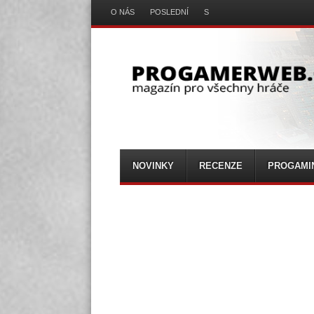
O NÁS
POSLEDNÍ
S
Menu
Skip
to
content
Progamer web
Magazín pro všechny hráče
Menu
Skip
NOVINKY
RECENZE
PROGAMI
to
content