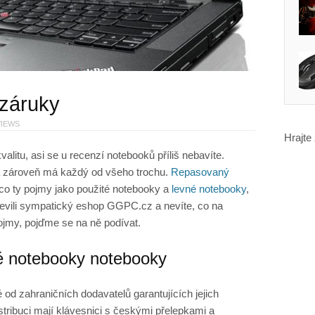
záruky
VIEWS
Hrajte
litu, asi se u recenzí notebooků příliš nebavíte.
 a zároveň má každý od všeho trochu.
Repasovaný
 co ty pojmy jako použité notebooky a
levné notebooky
,
jevili sympatický eshop GGPC.cz a nevíte, co na
jmy, pojďme se na ně podívat.
é notebooky notebooky
od zahraničních dodavatelů garantujících jejich
stribuci mají klávesnici s českými přelepkami a