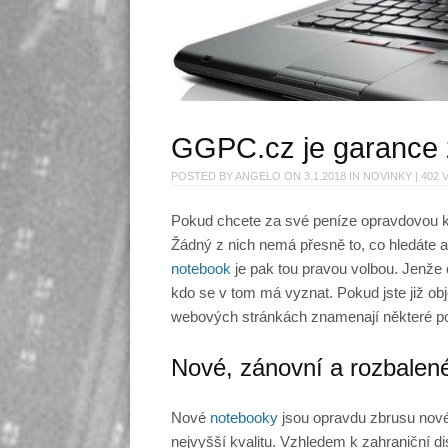
GGPC.cz je garance 
POSTED BY
ANGELO
ON
3.1.2018
IN
NOVINKY
| 402 
Pokud chcete za své peníze opravdovou kva
Žádný z nich nemá přesně to, co hledáte
notebook
je pak tou pravou volbou. Jenže
kdo se v tom má vyznat. Pokud jste již ob
webových stránkách znamenají některé po
Nové, zánovní a rozbalen
Nové
notebooky
jsou opravdu zbrusu nové 
nejvyšší kvalitu. Vzhledem k zahraniční di