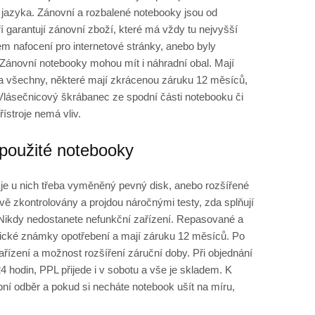
jazyka. Zánovní a rozbalené notebooky jsou od
í garantují zánovní zboží, které má vždy tu nejvyšší
em nafocení pro internetové stránky, anebo byly
Zánovní notebooky mohou mít i náhradní obal. Mají
a všechny, některé mají zkrácenou záruku 12 měsíců,
 Vlásečnicový škrábanec ze spodní části notebooku či
řístroje nemá vliv.
použité notebooky
je u nich třeba vyměněný pevný disk, anebo rozšířené
ivě zkontrolovány a projdou náročnými testy, zda splňují
. Nikdy nedostanete nefunkční zařízení. Repasované a
ické známky opotřebení a mají záruku 12 měsíců. Po
ařízení a možnost rozšíření záruční doby. Při objednání
4 hodin, PPL přijede i v sobotu a vše je skladem. K
bní odběr a pokud si necháte notebook ušít na míru,