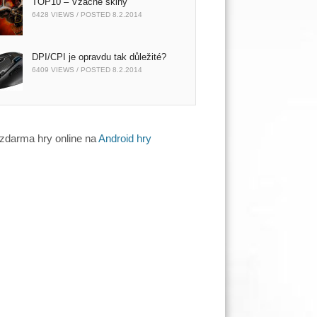
TOP10 – Vzácné skiny
6428 VIEWS / POSTED
8.2.2014
DPI/CPI je opravdu tak důležité?
6409 VIEWS / POSTED
8.2.2014
 zdarma hry online na
Android hry