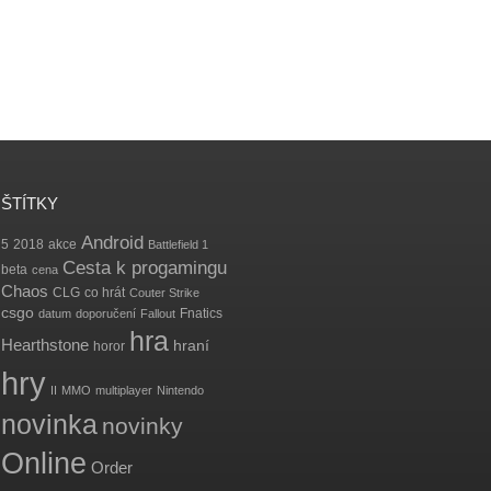
ŠTÍTKY
Android
5
2018
akce
Battlefield 1
Cesta k progamingu
beta
cena
Chaos
CLG
co hrát
Couter Strike
csgo
Fnatics
datum
doporučení
Fallout
hra
Hearthstone
hraní
horor
hry
II
MMO
multiplayer
Nintendo
novinka
novinky
Online
Order