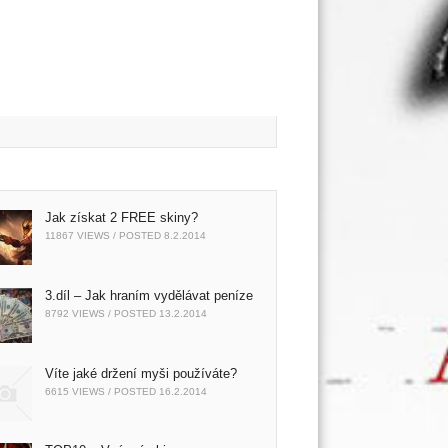
Jak získat 2 FREE skiny?
11867 VIEWS / POSTED
8.2.2014
3.díl – Jak hraním vydělávat peníze
8792 VIEWS / POSTED
13.2.2014
Víte jaké držení myši používáte?
6615 VIEWS / POSTED
16.2.2014