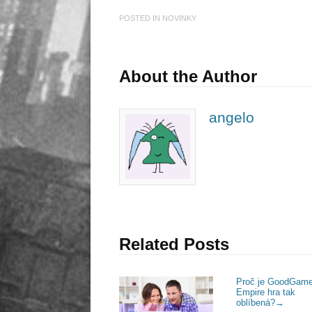
POSTED IN
NOVINKY
About the Author
angelo
Related Posts
Proč je GoodGam
Empire hra tak
oblíbená?
→