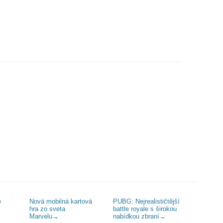
e
Nová mobilná kartová
PUBG: Nejrealističtější
hra zo sveta
battle royale s širokou
Marvelu
→
nabídkou zbraní
→